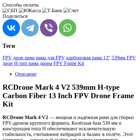
Способы оплаты
Поделиться
Теги
FPV дрон рама
рама для FPV
карбоновая рама 13"
539мм FPV
дрон
H-тип рама дрона
FPV Frame Kit
Описание
RCDrone Mark 4 V2 539mm H-type
Carbon Fiber 13 Inch FPV Drone Frame
Kit
RCDrone Mark 4 V2
— мощная и надёжная рама для сборки
FPV-дронов крупного формата. Колёсная база 539 мм и
конструкция типа H обеспечивают исключительную
стабильность, считывание вибраций и баланс в полёте. Этот
комплект — идеальный выбор для долгих маршрутов,