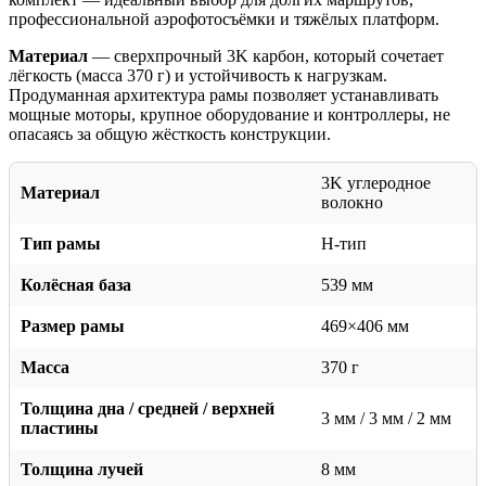
профессиональной аэрофотосъёмки и тяжёлых платформ.
Материал
— сверхпрочный 3K карбон, который сочетает
лёгкость (масса 370 г) и устойчивость к нагрузкам.
Продуманная архитектура рамы позволяет устанавливать
мощные моторы, крупное оборудование и контроллеры, не
опасаясь за общую жёсткость конструкции.
3K углеродное
Материал
волокно
Тип рамы
H-тип
Колёсная база
539 мм
Размер рамы
469×406 мм
Масса
370 г
Толщина дна / средней / верхней
3 мм / 3 мм / 2 мм
пластины
Толщина лучей
8 мм