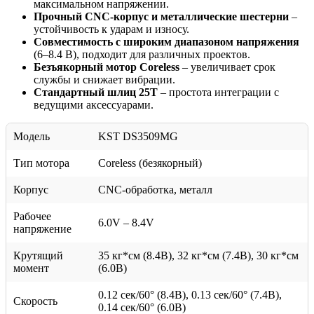
максимальном напряжении.
Прочный CNC-корпус и металлические шестерни
–
устойчивость к ударам и износу.
Совместимость с широким диапазоном напряжения
(6–8.4 В), подходит для различных проектов.
Безъякорный мотор Coreless
– увеличивает срок
службы и снижает вибрации.
Стандартный шлиц 25T
– простота интеграции с
ведущими аксессуарами.
Модель
KST DS3509MG
Тип мотора
Coreless (безякорный)
Корпус
CNC-обработка, металл
Рабочее
6.0V – 8.4V
напряжение
Крутящий
35 кг*см (8.4В), 32 кг*см (7.4В), 30 кг*см
момент
(6.0В)
0.12 сек/60° (8.4В), 0.13 сек/60° (7.4В),
Скорость
0.14 сек/60° (6.0В)