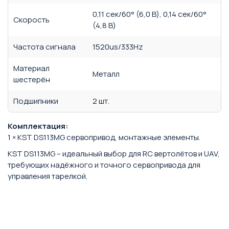
0,11 сек/60° (6,0 В), 0,14 сек/60°
Скорость
(4,8 В)
Частота сигнала
1520us/333Hz
Материал
Металл
шестерён
Подшипники
2 шт.
Комплектация:
1 × KST DS113MG сервопривод, монтажные элементы.
KST DS113MG – идеальный выбор для RC вертолётов и UAV,
требующих надёжного и точного сервопривода для
управления тарелкой.