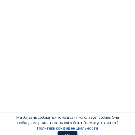
Мы обязаны сообщить, что наш сайт использует cookies. Они
необходимы для оптимальной работы. Вас это устраивает?
Политики конфиденциальности
0
0