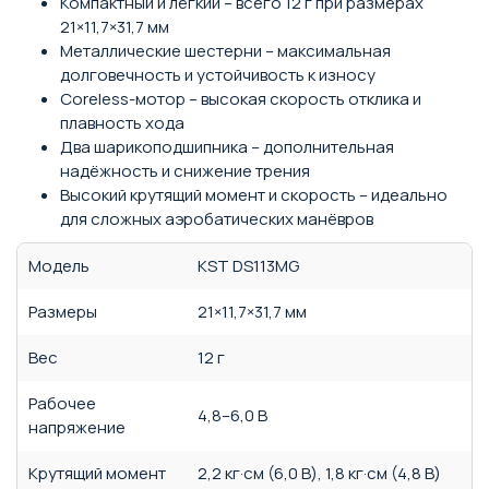
Компактный и лёгкий – всего 12 г при размерах
21×11,7×31,7 мм
Металлические шестерни – максимальная
долговечность и устойчивость к износу
Coreless-мотор – высокая скорость отклика и
плавность хода
Два шарикоподшипника – дополнительная
надёжность и снижение трения
Высокий крутящий момент и скорость – идеально
для сложных аэробатических манёвров
Модель
KST DS113MG
Размеры
21×11,7×31,7 мм
Вес
12 г
Рабочее
4,8–6,0 В
напряжение
Крутящий момент
2,2 кг·см (6,0 В), 1,8 кг·см (4,8 В)