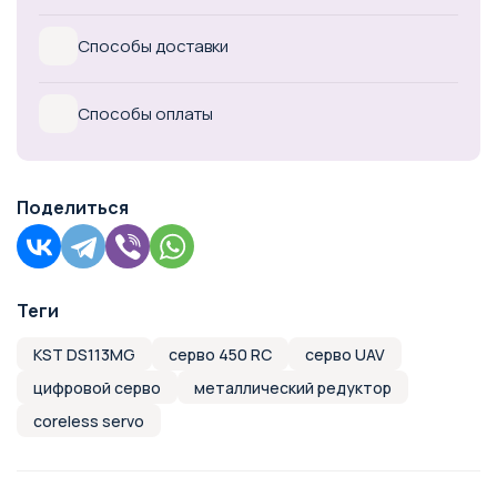
Способы доставки
Способы оплаты
Поделиться
Теги
KST DS113MG
серво 450 RC
серво UAV
цифровой серво
металлический редуктор
coreless servo