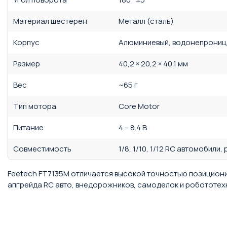
Материал шестерен
Металл (сталь)
Корпус
Алюминиевый, водонепрони
Размер
40,2 × 20,2 × 40,1 мм
Вес
~65 г
Тип мотора
Core Motor
Питание
4 – 8.4 В
Совместимость
1/8, 1/10, 1/12 RC автомобили,
Feetech FT7135M отличается высокой точностью позициони
апгрейда RC авто, внедорожников, самоделок и робототех