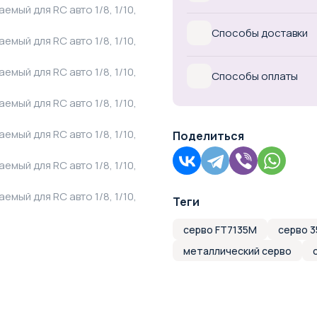
Способы доставки
Способы оплаты
Поделиться
Теги
серво FT7135M
серво 3
металлический серво