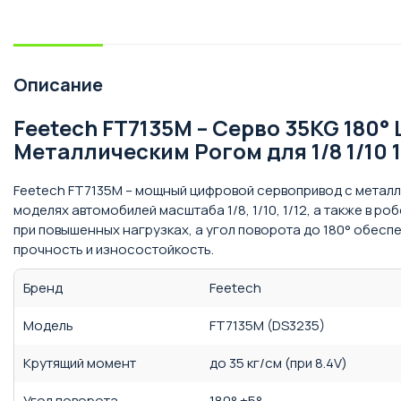
Описание
Feetech FT7135M – Серво 35KG 180
Металлическим Рогом для 1/8 1/10 
Feetech FT7135M – мощный цифровой сервопривод с метал
моделях автомобилей масштаба 1/8, 1/10, 1/12, а также в 
при повышенных нагрузках, а угол поворота до 180° обесп
прочность и износостойкость.
Бренд
Feetech
Модель
FT7135M (DS3235)
Крутящий момент
до 35 кг/см (при 8.4V)
Угол поворота
180° ±5°