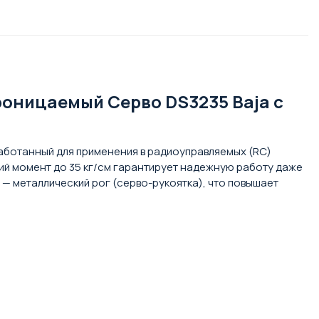
роницаемый Серво DS3235 Baja с
аботанный для применения в радиоуправляемых (RC)
ящий момент до 35 кг/см гарантирует надежную работу даже
 — металлический рог (серво-рукоятка), что повышает