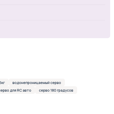
5кг
водонепроницаемый серво
серво для RC авто
серво 180 градусов