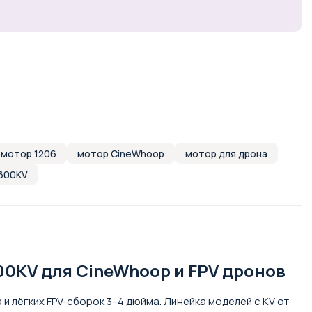
 мотор 1206
мотор CineWhoop
мотор для дрона
600KV
500KV для CineWhoop и FPV дронов
 лёгких FPV-сборок 3–4 дюйма. Линейка моделей с KV от