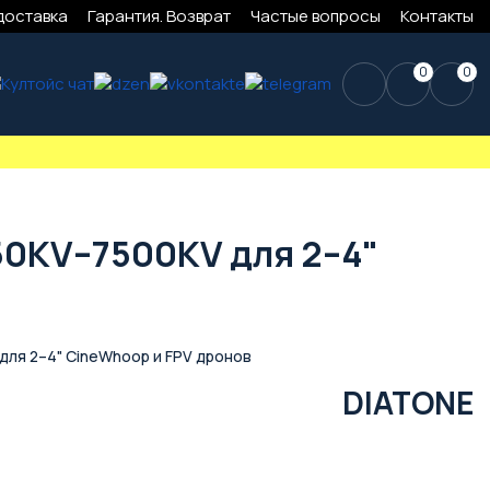
доставка
Гарантия. Возврат
Частые вопросы
Контакты
0
0
50KV–7500KV для 2–4"
ля 2–4" CineWhoop и FPV дронов
DIATONE