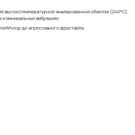
ие высокотемпературной эмалированной обмотки (240°C),
 и минимальных вибрациях.
CineWhoop до агрессивного фристайла.