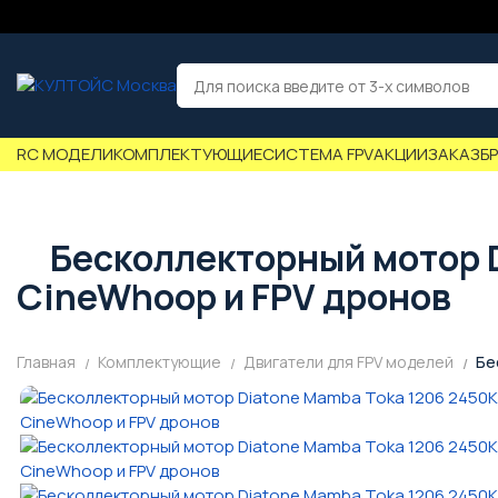
RC МОДЕЛИ
КОМПЛЕКТУЮЩИЕ
СИСТЕМА FPV
АКЦИИ
ЗАКАЗ
Б
Бесколлекторный мотор 
CineWhoop и FPV дронов
Главная
Комплектующие
Двигатели для FPV моделей
Бе