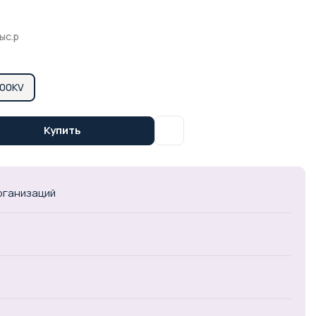
ыс.р
00KV
Купить
организаций