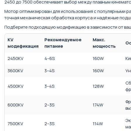
2450 до 7500 обеспечивает выбор между плавным кинемат
Мотор оптимизирован для использования с популярными р
точная механическая обработка корпуса и надёжные подши
Подберите подходящую модификацию в зависимости от ваше
KV
Рекомендуемое
Макс.
О
модификация
питание
мощность
2450KV
4–6S
160W
Ки
3600KV
3–4S
160W
Ун
Сб
4500KV
3–4S
128W
фр
Фр
6000KV
2–3S
174W
вы
Эк
7500KV
2–3S
114W
ма