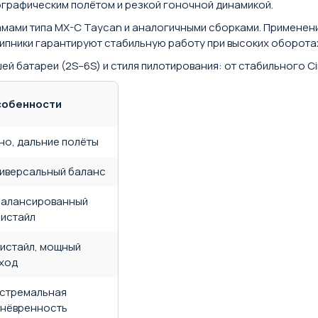
ографическим полётом и резкой гоночной динамикой.
амами типа MX-C Taycan и аналогичными сборками. Применен
пники гарантируют стабильную работу при высоких оборотах
й батареи (2S–6S) и стиля пилотирования: от стабильного 
собенности
но, дальние полёты
иверсальный баланс
алансированный
истайл
истайл, мощный
ход
стремальная
нёвренность