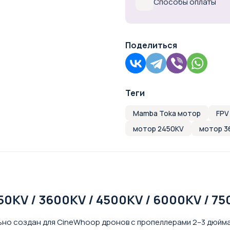
Способы оплаты
Поделиться
Теги
Mamba Toka мотор
FPV
мотор 2450KV
мотор 3
50KV / 3600KV / 4500KV / 6000KV / 7
но создан для CineWhoop дронов с пропеллерами 2–3 дюйма и