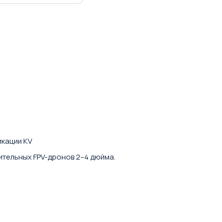
икации KV
ительных FPV-дронов 2–4 дюйма.