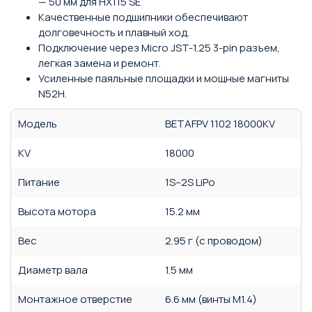
— 50 мм для HX115 SE
Качественные подшипники обеспечивают
долговечность и плавный ход.
Подключение через Micro JST-1.25 3-pin разъем,
легкая замена и ремонт.
Усиленные паяльные площадки и мощные магниты
N52H.
Модель
BETAFPV 1102 18000KV
KV
18000
Питание
1S–2S LiPo
Высота мотора
15.2 мм
Вес
2.95 г (с проводом)
Диаметр вала
1.5 мм
Монтажное отверстие
6.6 мм (винты M1.4)