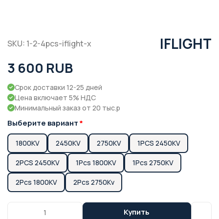
IFLIGHT
SKU: 1-2-4pcs-iflight-x
3 600 RUB
Срок доставки 12-25 дней
Цена включает 5% НДС
Минимальный заказ от 20 тыс.р
Выберите вариант
1800KV
2450KV
2750KV
1PCS 2450KV
2PCS 2450KV
1Pcs 1800KV
1Pcs 2750KV
2Pcs 1800KV
2Pcs 2750Kv
Купить