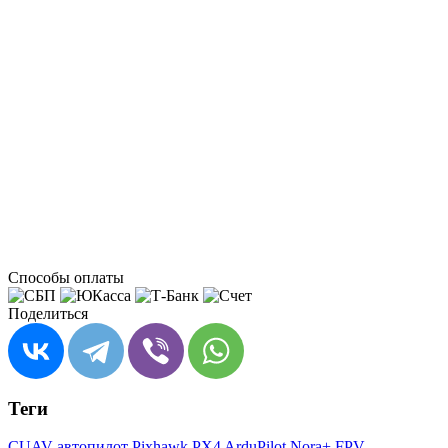
Способы оплаты
Поделиться
Теги
CUAV автопилот
Pixhawk PX4
ArduPilot Nora+
FPV