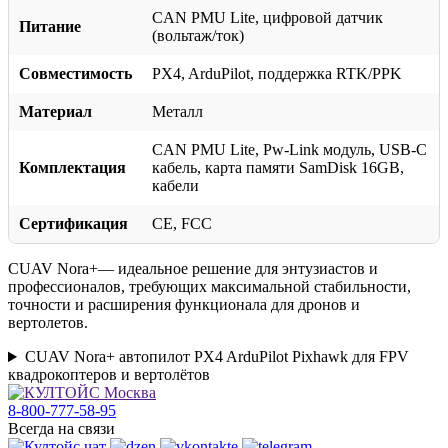
CAN PMU Lite, цифровой датчик
Питание
(вольтаж/ток)
Совместимость
PX4, ArduPilot, поддержка RTK/PPK
Материал
Металл
CAN PMU Lite, Pw-Link модуль, USB-C
Комплектация
кабель, карта памяти SamDisk 16GB,
кабели
Сертификация
CE, FCC
CUAV Nora+— идеальное решение для энтузиастов и
профессионалов, требующих максимальной стабильности,
точности и расширения функционала для дронов и
вертолетов.
CUAV Nora+ автопилот PX4 ArduPilot Pixhawk для FPV
квадрокоптеров и вертолётов
8-800-777-58-95
Всегда на связи