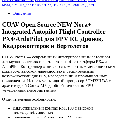
квадрокоптер
автопилот вертолёт
open source дрон
Описание
CUAV Open Source NEW Nora+
Integrated Autopilot Flight Controller
PX4/ArduPilot для FPV RC Дронов,
Квадрокоптеров и Вертолетов
CUAV Nora+ — современный интегрированный автопилот
для мультикоптеров и вертолетов на базе платформ PX4 и
ArduPilot. Контроллер отличается компактным металлическим
корпусом, высокой надежностью и расширенными
возможностями для FPV, исследований и промышленных
приложений. Использует мощный процессор STM32H743 с
архитектурой Cortex-M7, двойной точностью FPU и
улучшенным энергопитанием.
Отличительные особенности:
Индустриальный компас RM3100 с высокой
помехоустойчивостью.
Трехуровневая избыточность IMU для