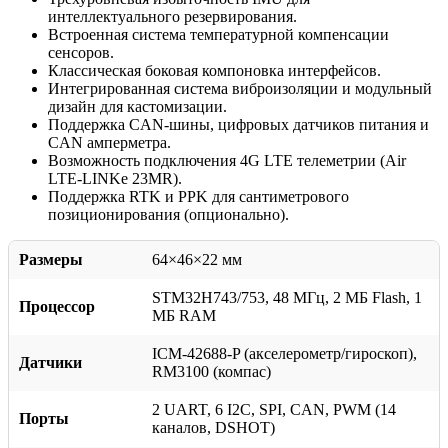
интеллектуального резервирования.
Встроенная система температурной компенсации
сенсоров.
Классическая боковая компоновка интерфейсов.
Интегрированная система виброизоляции и модульный
дизайн для кастомизации.
Поддержка CAN-шины, цифровых датчиков питания и
CAN амперметра.
Возможность подключения 4G LTE телеметрии (Air
LTE-LINKe 23MR).
Поддержка RTK и PPK для сантиметрового
позиционирования (опционально).
Размеры
64×46×22 мм
STM32H743/753, 48 МГц, 2 МБ Flash, 1
Процессор
МБ RAM
ICM-42688-P (акселерометр/гироскоп),
Датчики
RM3100 (компас)
2 UART, 6 I2C, SPI, CAN, PWM (14
Порты
каналов, DSHOT)