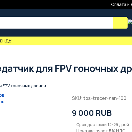
Оплата и 
РЕНДЫ
редатчик для FPV гоночных д
я FPV гоночных дронов
SKU: tbs-tracer-nan-100
9 000 RUB
Срок доставки 12-25 дней
Цена включает 5% НДС