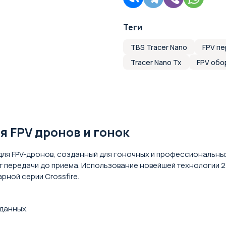
Теги
TBS Tracer Nano
FPV п
Tracer Nano Tx
FPV обо
ля FPV дронов и гонок
 для FPV-дронов, созданный для гоночных и профессиональны
от передачи до приема. Использование новейшей технологии 
ной серии Crossfire.
 данных.