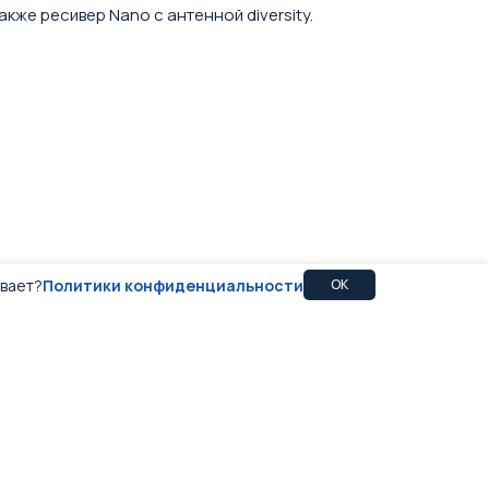
кже ресивер Nano с антенной diversity.
ивает?
Политики конфиденциальности
OK