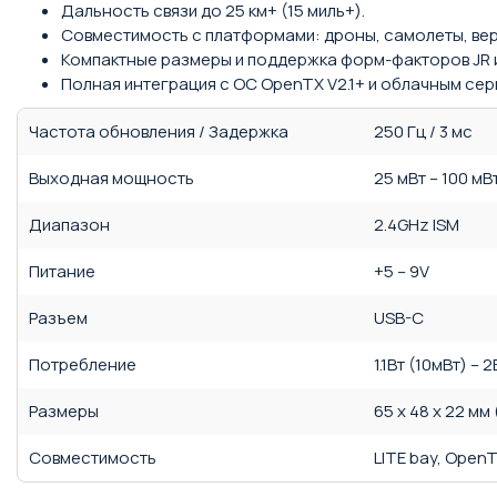
Дальность связи до 25 км+ (15 миль+).
Совместимость с платформами: дроны, самолеты, вер
Компактные размеры и поддержка форм-факторов JR и
Полная интеграция с ОС OpenTX V2.1+ и облачным сер
Частота обновления / Задержка
250 Гц / 3 мс
Выходная мощность
25 мВт – 100 мВ
Диапазон
2.4GHz ISM
Питание
+5 – 9V
Разъем
USB-C
Потребление
1.1Вт (10мВт) – 
Размеры
65 x 48 x 22 мм 
Совместимость
LITE bay, OpenT