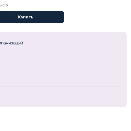
ыс.р
Купить
организаций