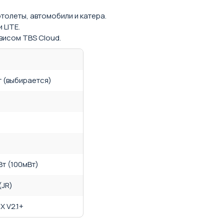
толеты, автомобили и катера.
 LITE.
висом TBS Cloud.
т (выбирается)
2Вт (100мВт)
(JR)
X V2.1+