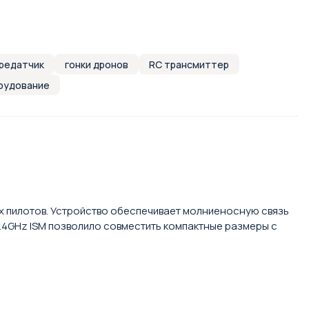
ередатчик
гонки дронов
RC трансмиттер
рудование
х пилотов. Устройство обеспечивает молниеносную связь
2.4GHz ISM позволило совместить компактные размеры с