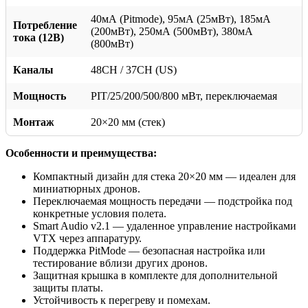
40мА (Pitmode), 95мА (25мВт), 185мА
Потребление
(200мВт), 250мА (500мВт), 380мА
тока (12В)
(800мВт)
Каналы
48CH / 37CH (US)
Мощность
PIT/25/200/500/800 мВт, переключаемая
Монтаж
20×20 мм (стек)
Особенности и преимущества:
Компактный дизайн для стека 20×20 мм — идеален для
миниатюрных дронов.
Переключаемая мощность передачи — подстройка под
конкретные условия полета.
Smart Audio v2.1 — удаленное управление настройками
VTX через аппаратуру.
Поддержка PitMode — безопасная настройка или
тестирование вблизи других дронов.
Защитная крышка в комплекте для дополнительной
защиты платы.
Устойчивость к перегреву и помехам.