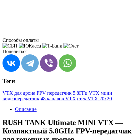
Способы оплаты
Поделиться
Теги
VTX для дрона
FPV передатчик
5.8ГГц VTX
мини
видеопередатчик
48 каналов VTX
стек VTX 20x20
Описание
RUSH TANK Ultimate MINI VTX —
Компактный 5.8GHz FPV-передатчик
для гоночных дронов