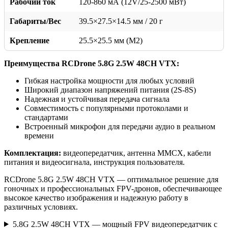
Рабочий ток
120-860 мА (12V/25-2500 мВт)
Габариты/Вес
39.5×27.5×14.5 мм / 20 г
Крепление
25.5×25.5 мм (M2)
Преимущества RCDrone 5.8G 2.5W 48CH VTX:
Гибкая настройка мощности для любых условий
Широкий диапазон напряжений питания (2S-8S)
Надежная и устойчивая передача сигнала
Совместимость с популярными протоколами и
стандартами
Встроенный микрофон для передачи аудио в реальном
времени
Комплектация:
видеопередатчик, антенна MMCX, кабели
питания и видеосигнала, инструкция пользователя.
RCDrone 5.8G 2.5W 48CH VTX — оптимальное решение для
гоночных и профессиональных FPV-дронов, обеспечивающее
высокое качество изображения и надежную работу в
различных условиях.
5.8G 2.5W 48CH VTX — мощный FPV видеопередатчик с