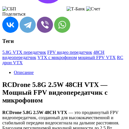
Поделиться
Теги
5.8G VTX передатчик
FPV видео передатчик
48CH
видеопередатчик
VTX с микрофоном
мощный FPV VTX
RC
дрон VTX
Описание
RCDrone 5.8G 2.5W 48CH VTX —
Мощный FPV видеопередатчик с
микрофоном
RCDrone 5.8G 2.5W 48CH VTX
— это продвинутый FPV
видеопередатчик, созданный для высококачественной и
стабильной передачи видеосигнала на дальние расстояния.
Благодаря регулируемой выходной мощности до 2,5 Вт,