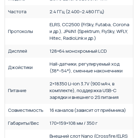
Частота
2.4 ГГц (2.400–2.480 ГГц)
ELRS, CC2500 (FrSky, Futaba, Corona
Протоколы
и др.), JP4IN1 (Spektrum, FlySky, WFLY,
Hitec, RadioLink и др.)
Дисплей
128×64 монохромный LCD
Hall-датчики, регулируемый ход
Джойстики
(38°–54°), сменные наконечники
2×18350 Li-ion 3.7V (900 мАч, в
Питание
комплекте), поддержка USB-C
зарядки и внешнего 2S питания
Совместимость
16 каналов (зависит от приёмника)
Габариты/Вес
170×159×108 мм / 350 г
Внешний слот Nano (Crossfire/ELRS