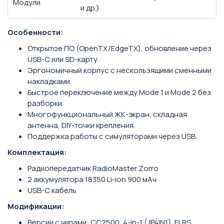
Модули
и др.)
Особенности:
Открытое ПО (OpenTX/EdgeTX), обновление через
USB-C или SD-карту.
Эргономичный корпус с нескользящими сменными
накладками.
Быстрое переключение между Mode 1 и Mode 2 без
разборки.
Многофункциональный ЖК-экран, складная
антенна, DIY-точки крепления.
Поддержка работы с симуляторами через USB.
Комплектация:
Радиопередатчик RadioMaster Zorro
2 аккумулятора 18350 Li-ion 900 мАч
USB-C кабель
Модификации:
Версии с чипами: CC2500, 4-in-1 (JP4IN1), ELRS.