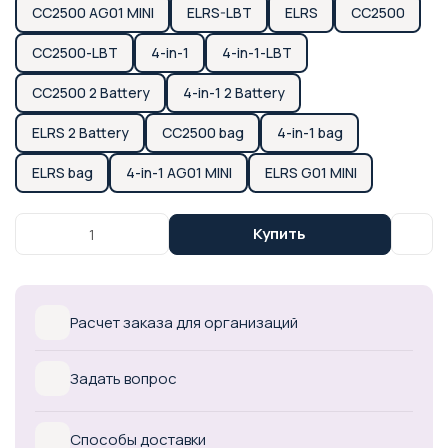
CC2500 AG01 MINI
ELRS-LBT
ELRS
CC2500
CC2500-LBT
4-in-1
4-in-1-LBT
CC2500 2 Battery
4-in-1 2 Battery
ELRS 2 Battery
CC2500 bag
4-in-1 bag
ELRS bag
4-in-1 AG01 MINI
ELRS G01 MINI
Купить
Расчет заказа для организаций
Задать вопрос
Способы доставки