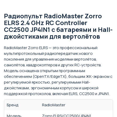
Радиопульт RadioMaster Zorro
ELRS 2.4 GHz RC Controller
CC2500 JP4IN1 с батареями и Hall-
джойстиками для вертолётов
RadioMaster Zorro ELRS — это профессиональный
мультипротокольный радиопередатчик нового
поколения для управления моделями вертолётов,
самолётов, квадрокоптеров и других RC-устройств.
Модель оснащена открытым программным
обеспечением (OpenTX/EdgeTX), большим ЖК-экраном с
регулируемой яркостью, регулируемыми Hall-
джойстиками, эргономичным корпусом и широкой
поддержкой протоколов, включая ELRS, CC2500 и JP4IN1.
Бренд
RadioMaster
Модель
Zorro ELRS/CC2500/JP4IN1