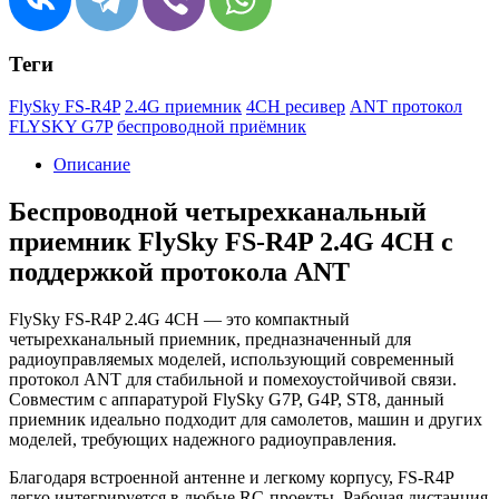
Теги
FlySky FS-R4P
2.4G приемник
4CH ресивер
ANT протокол
FLYSKY G7P
беспроводной приёмник
Описание
Беспроводной четырехканальный
приемник FlySky FS-R4P 2.4G 4CH с
поддержкой протокола ANT
FlySky FS-R4P 2.4G 4CH — это компактный
четырехканальный приемник, предназначенный для
радиоуправляемых моделей, использующий современный
протокол ANT для стабильной и помехоустойчивой связи.
Совместим с аппаратурой FlySky G7P, G4P, ST8, данный
приемник идеально подходит для самолетов, машин и других
моделей, требующих надежного радиоуправления.
Благодаря встроенной антенне и легкому корпусу, FS-R4P
легко интегрируется в любые RC-проекты. Рабочая дистанция