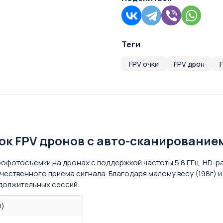
Теги
FPV очки
FPV дрон
ок FPV дронов с авто-сканированием,
аэрофотосъемки на дронах с поддержкой частоты 5.8 ГГц, HD
качественного приема сигнала. Благодаря малому весу (198г)
должительных сессий.
D)