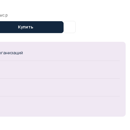
ыс.р
Купить
организаций