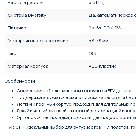
Частота работы
5.8 ГГц
Система Diversity
Да, автоматическое 
Питание
2s–6s, DC 4.2W
Межзрачковое расстояние
58–78 мм
Вес
198 г
Материал корпуса
ABS-пластик
Особенности:
Совместимы с большинством гоночных и FPV дронов
Поддержка автоматического поиска каналов для быс
Легкий и прочный корпус, подходит для длительных п
Яркий и четкий дисплей с высокой детализацией изоб
Эргономичная посадка, подходит для подростков и вз
HIVR101 — идеальный выбор для энтузиастов FPV-полетов, 