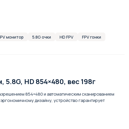
FPV монитор
5.8G очки
HD FPV
FPV гонки
 5.8G, HD 854×480, вес 198г
-разрешением 854×480 и автоматическим сканированием
 и эргономичному дизайну, устройство гарантирует