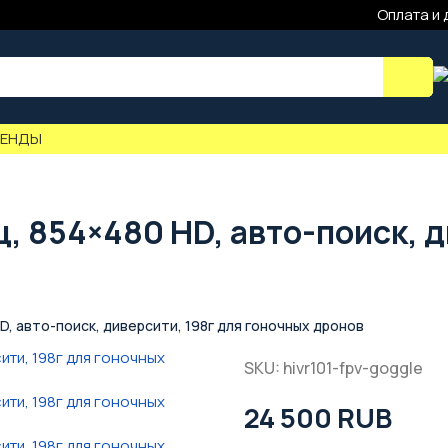
Оплата и 
РЕНДЫ
ц, 854×480 HD, авто-поиск, 
HD, авто-поиск, диверсити, 198г для гоночных дронов
SKU: hivr101-fpv-goggle
24 500 RUB