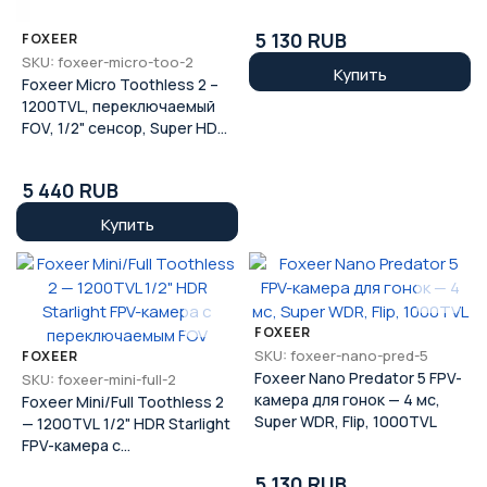
5 130 RUB
FOXEER
SKU: foxeer-micro-too-2
Купить
Foxeer Micro Toothless 2 –
1200TVL, переключаемый
FOV, 1/2" сенсор, Super HDR,
FPV StarLight камера
5 440 RUB
Купить
FOXEER
SKU: foxeer-nano-pred-5
FOXEER
Foxeer Nano Predator 5 FPV-
SKU: foxeer-mini-full-2
камера для гонок — 4 мс,
Foxeer Mini/Full Toothless 2
Super WDR, Flip, 1000TVL
— 1200TVL 1/2" HDR Starlight
FPV-камера с
переключаемым FOV
5 130 RUB