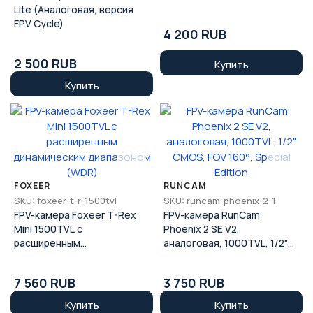
Lite (Аналоговая, версия
FPV Cycle)
4 200 RUB
2 500 RUB
Купить
Купить
FOXEER
RUNCAM
SKU: foxeer-t-r-1500tvl
SKU: runcam-phoenix-2-1
FPV-камера Foxeer T-Rex
FPV-камера RunCam
Mini 1500TVL с
Phoenix 2 SE V2,
расширенным
аналоговая, 1000TVL, 1/2"
динамическим диапазоном
CMOS, FOV 160°, Special
(WDR)
Edition
7 560 RUB
3 750 RUB
Купить
Купить