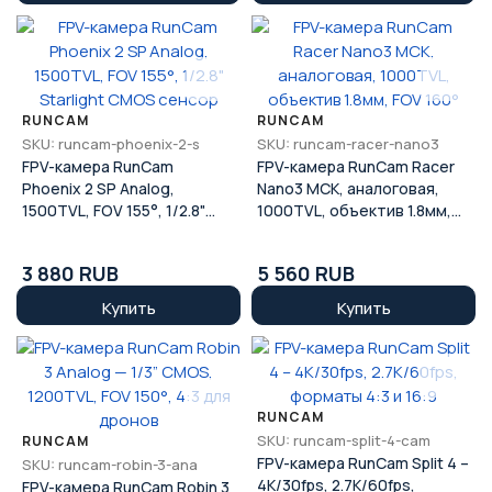
RUNCAM
RUNCAM
SKU: runcam-phoenix-2-s
SKU: runcam-racer-nano3
FPV-камера RunCam
FPV-камера RunCam Racer
Phoenix 2 SP Analog,
Nano3 MCK, аналоговая,
1500TVL, FOV 155°, 1/2.8"
1000TVL, объектив 1.8мм,
Starlight CMOS сенсор
FOV 160°
3 880 RUB
5 560 RUB
Купить
Купить
RUNCAM
SKU: runcam-split-4-cam
RUNCAM
FPV-камера RunCam Split 4 –
SKU: runcam-robin-3-ana
4K/30fps, 2.7K/60fps,
FPV-камера RunCam Robin 3