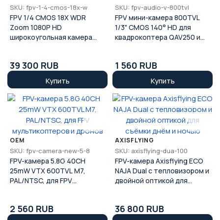
SKU: fpv-1-4-cmos-18x-w
SKU: fpv-audio-v-800tvl
FPV 1/4 CMOS 18X WDR
FPV мини-камера 800TVL
Zoom 1080P HD
1/3" CMOS 140° HD для
широкоугольная камера
квадрокоптера QAV250 и
PAL NTSC с HDMI DVR
FPV-съемки
39 300 RUB
1 560 RUB
Купить
Купить
OEM
AXISFLYING
SKU: fpv-camera-new-5-8
SKU: axisflying-dua-100
FPV-камера 5.8G 40CH
FPV-камера Axisflying ECO
25mW VTX 600TVL M7,
NAJA Dual с тепловизором и
PAL/NTSC, для FPV
двойной оптикой для
мультикоптеров и дронов
съёмки днём и ночью
2 560 RUB
36 800 RUB