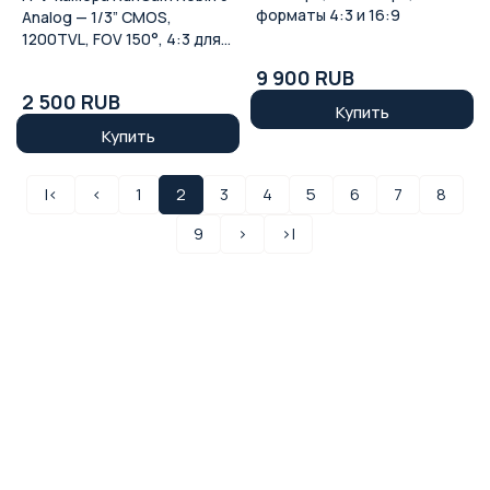
форматы 4:3 и 16:9
Analog — 1/3” CMOS,
1200TVL, FOV 150°, 4:3 для
дронов
9 900 RUB
2 500 RUB
Купить
Купить
|<
<
1
2
3
4
5
6
7
8
9
>
>|