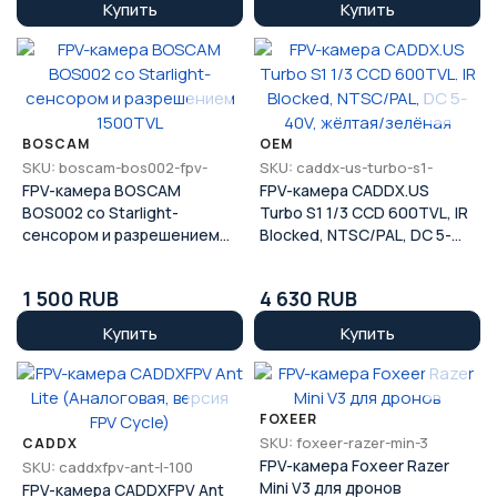
Купить
Купить
BOSCAM
OEM
SKU: boscam-bos002-fpv-
SKU: caddx-us-turbo-s1-
FPV-камера BOSCAM
FPV-камера CADDX.US
BOS002 со Starlight-
Turbo S1 1/3 CCD 600TVL, IR
сенсором и разрешением
Blocked, NTSC/PAL, DC 5-
1500TVL
40V, жёлтая/зелёная
1 500 RUB
4 630 RUB
Купить
Купить
FOXEER
SKU: foxeer-razer-min-3
CADDX
FPV-камера Foxeer Razer
SKU: caddxfpv-ant-l-100
Mini V3 для дронов
FPV-камера CADDXFPV Ant