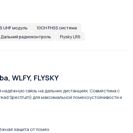
S UHF модуль
10CH FHSS система
Дальний радиоконтроль
Flysky LRS
ba, WLFY, FLYSKY
 надёжную связь на дальних дистанциях. Совместима с
pread Spectrum) для максимальной помехоустойчивости и
ёжная защита от помех.