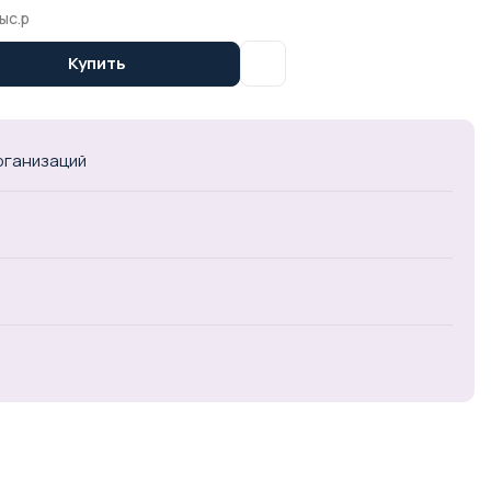
ыс.р
Купить
организаций