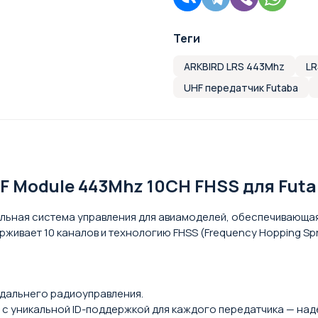
Теги
ARKBIRD LRS 443Mhz
LR
UHF передатчик Futaba
F Module 443Mhz 10CH FHSS для Futa
льная система управления для авиамоделей, обеспечивающая
ерживает 10 каналов и технологию FHSS (Frequency Hopping S
 дальнего радиоуправления.
 с уникальной ID-поддержкой для каждого передатчика — над