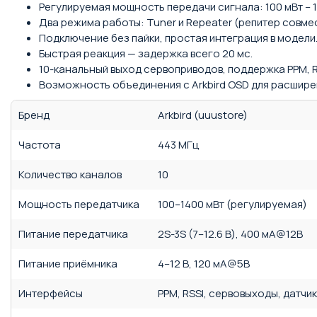
Регулируемая мощность передачи сигнала: 100 мВт – 1
Два режима работы: Tuner и Repeater (репитер совм
Подключение без пайки, простая интеграция в модели
Быстрая реакция — задержка всего 20 мс.
10-канальный выход сервоприводов, поддержка PPM, R
Возможность объединения с Arkbird OSD для расшире
Бренд
Arkbird (uuustore)
Частота
443 МГц
Количество каналов
10
Мощность передатчика
100–1400 мВт (регулируемая)
Питание передатчика
2S-3S (7–12.6 В), 400 мА@12В
Питание приёмника
4–12 В, 120 мА@5В
Интерфейсы
PPM, RSSI, сервовыходы, датчи