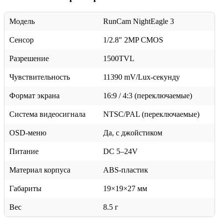
Модель
RunCam NightEagle 3
Сенсор
1/2.8" 2MP CMOS
Разрешение
1500TVL
Чувствительность
11390 mV/Lux-секунду
Формат экрана
16:9 / 4:3 (переключаемые)
Система видеосигнала
NTSC/PAL (переключаемые)
OSD-меню
Да, с джойстиком
Питание
DC 5–24V
Материал корпуса
ABS-пластик
Габариты
19×19×27 мм
Вес
8.5 г