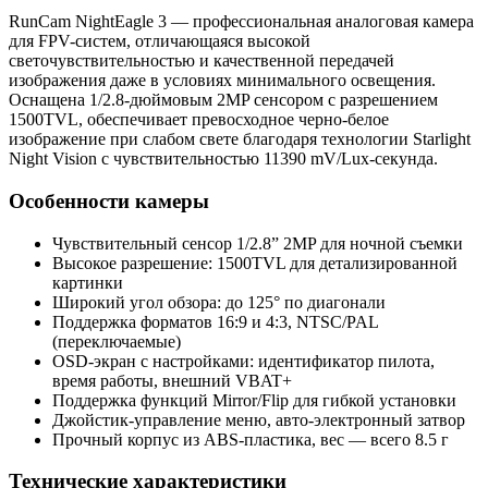
RunCam NightEagle 3 — профессиональная аналоговая камера
для FPV-систем, отличающаяся высокой
светочувствительностью и качественной передачей
изображения даже в условиях минимального освещения.
Оснащена 1/2.8-дюймовым 2MP сенсором с разрешением
1500TVL, обеспечивает превосходное черно-белое
изображение при слабом свете благодаря технологии Starlight
Night Vision с чувствительностью 11390 mV/Lux-секунда.
Особенности камеры
Чувствительный сенсор 1/2.8” 2MP для ночной съемки
Высокое разрешение: 1500TVL для детализированной
картинки
Широкий угол обзора: до 125° по диагонали
Поддержка форматов 16:9 и 4:3, NTSC/PAL
(переключаемые)
OSD-экран с настройками: идентификатор пилота,
время работы, внешний VBAT+
Поддержка функций Mirror/Flip для гибкой установки
Джойстик-управление меню, авто-электронный затвор
Прочный корпус из ABS-пластика, вес — всего 8.5 г
Технические характеристики