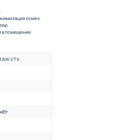
.
инимизация помех.
лер.
 в помещении.
 1.8W VTX
 мВт