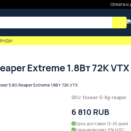
Оплата и 
РЕНДЫ
eaper Extreme 1.8Вт 72К VTX
eer 5.8G Reaper Extreme 1.8Вт 72К VTX
SKU: foxeer-5-8g-reaper
6 810 RUB
Срок доставки 12-25 дней
Цена включает 5% НДС