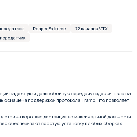
передатчик
Reaper Extreme
72 каналов VTX
опередатчик
ающий надежную и дальнобойную передачу видеосигнала на
дель оснащена поддержкой протокола Tramp, что позволяет
полетов на короткие дистанции до максимальной дальности.
 вес обеспечивают простую установку в любых сборках.