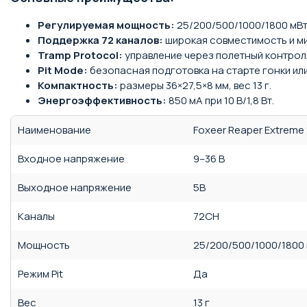
Регулируемая мощность:
25/200/500/1000/1800 мВт
Поддержка 72 каналов:
широкая совместимость и м
Tramp Protocol:
управление через полетный контрол
Pit Mode:
безопасная подготовка на старте гонки или
Компактность:
размеры 36×27,5×8 мм, вес 13 г.
Энергоэффективность:
850 мА при 10 В/1,8 Вт.
Наименование
Foxeer Reaper Extreme
Входное напряжение
9–36 В
Выходное напряжение
5В
Каналы
72CH
Мощность
25/200/500/1000/1800
Режим Pit
Да
Вес
13 г