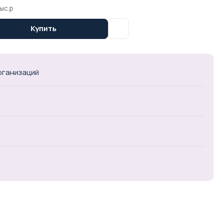
ыс.р
Купить
организаций