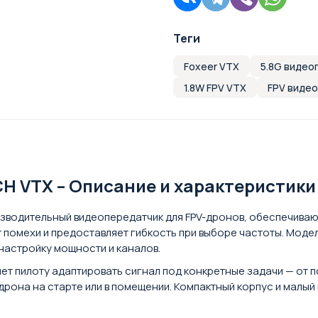
Теги
Foxeer VTX
5.8G видео
1.8W FPV VTX
FPV виде
2CH VTX – Описание и характеристики
роизводительный видеопередатчик для FPV-дронов, обеспечив
ет помехи и предоставляет гибкость при выборе частоты. Мо
настройку мощности и каналов.
яет пилоту адаптировать сигнал под конкретные задачи — от 
рона на старте или в помещении. Компактный корпус и малый