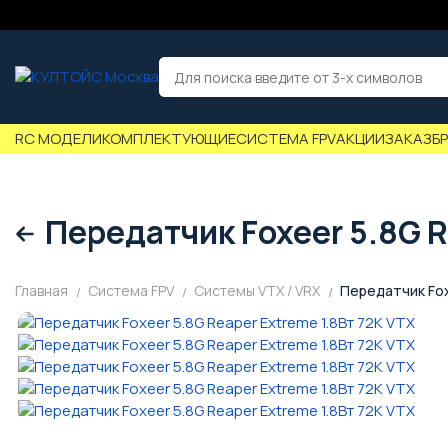
RC МОДЕЛИ
КОМПЛЕКТУЮЩИЕ
СИСТЕМА FPV
АКЦИИ
ЗАКАЗ
Б
Передатчик Foxeer 5.8G R
Главная
Система FPV
Системы VTX / VRX
Передатчик Fox