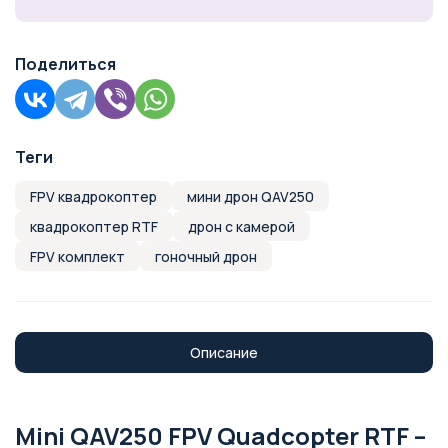
Поделиться
Теги
FPV квадрокоптер
мини дрон QAV250
квадрокоптер RTF
дрон с камерой
FPV комплект
гоночный дрон
Описание
Mini QAV250 FPV Quadcopter RTF –