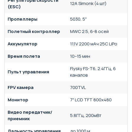
Регуляторы скорости
12A Simonk (4 шт)
(ESC)
Пропеллеры
5030, 5"
Полетный контроллер
MWC 2.5, 6-8 осей
Аккумулятор
11.1V 2200 мАч 25C LiPo
Время полета
10–15 мин
Flysky FS-T6, 2.4ГГц, 6
Пульт управления
каналов
FPV камера
700TVL
Монитор
7" LCD TFT 800x480
Видео передатчик/
5.8ГГц, 200мВт
приемник
Дальность управления
до 1000 м