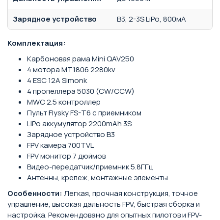
Зарядное устройство
B3, 2-3S LiPo, 800мА
Комплектация:
Карбоновая рама Mini QAV250
4 мотора MT1806 2280kv
4 ESC 12A Simonk
4 пропеллера 5030 (CW/CCW)
MWC 2.5 контроллер
Пульт Flysky FS-T6 с приемником
LiPo аккумулятор 2200mAh 3S
Зарядное устройство B3
FPV камера 700TVL
FPV монитор 7 дюймов
Видео-передатчик/приемник 5.8ГГц
Антенны, крепеж, монтажные элементы
Особенности:
Легкая, прочная конструкция, точное
управление, высокая дальность FPV, быстрая сборка и
настройка. Рекомендовано для опытных пилотов и FPV-