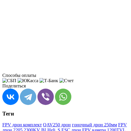
Способы оплаты
Поделиться
Теги
FPV дрон комплект
QAV250 дрон
гоночный дрон 250мм
FPV
дрон 2205 2300KV
BLHeli_S ESC дрон
FPV камера 1200TVL