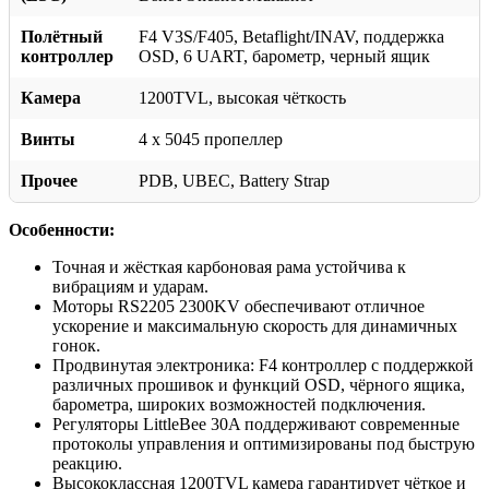
Полётный
F4 V3S/F405, Betaflight/INAV, поддержка
контроллер
OSD, 6 UART, барометр, черный ящик
Камера
1200TVL, высокая чёткость
Винты
4 x 5045 пропеллер
Прочее
PDB, UBEC, Battery Strap
Особенности:
Точная и жёсткая карбоновая рама устойчива к
вибрациям и ударам.
Моторы RS2205 2300KV обеспечивают отличное
ускорение и максимальную скорость для динамичных
гонок.
Продвинутая электроника: F4 контроллер с поддержкой
различных прошивок и функций OSD, чёрного ящика,
барометра, широких возможностей подключения.
Регуляторы LittleBee 30A поддерживают современные
протоколы управления и оптимизированы под быструю
реакцию.
Высококлассная 1200TVL камера гарантирует чёткое и