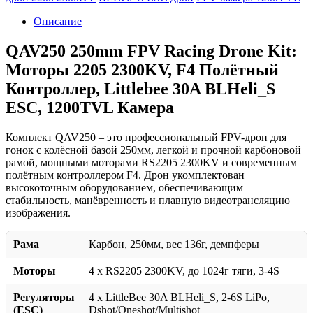
Описание
QAV250 250mm FPV Racing Drone Kit:
Моторы 2205 2300KV, F4 Полётный
Контроллер, Littlebee 30A BLHeli_S
ESC, 1200TVL Камера
Комплект QAV250 – это профессиональный FPV-дрон для
гонок с колёсной базой 250мм, легкой и прочной карбоновой
рамой, мощными моторами RS2205 2300KV и современным
полётным контроллером F4. Дрон укомплектован
высокоточным оборудованием, обеспечивающим
стабильность, манёвренность и плавную видеотрансляцию
изображения.
Рама
Карбон, 250мм, вес 136г, демпферы
Моторы
4 x RS2205 2300KV, до 1024г тяги, 3-4S
Регуляторы
4 x LittleBee 30A BLHeli_S, 2-6S LiPo,
(ESC)
Dshot/Oneshot/Multishot