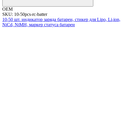
OEM
SKU: 10-50pcs-rc-batter
10-50 шт. индикатор заряда батареи, стикер для Lipo, Li-ion,
NiCd, NiMH, маркер статуса батареи