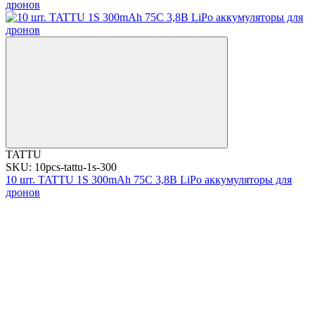
TATTU
SKU: 10pcs-tattu-1s-300
10 шт. TATTU 1S 300mAh 75C 3,8В LiPo аккумуляторы для
дронов