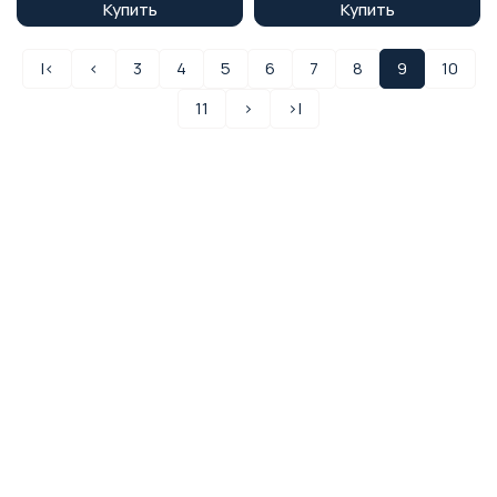
Купить
Купить
|<
<
3
4
5
6
7
8
9
10
11
>
>|