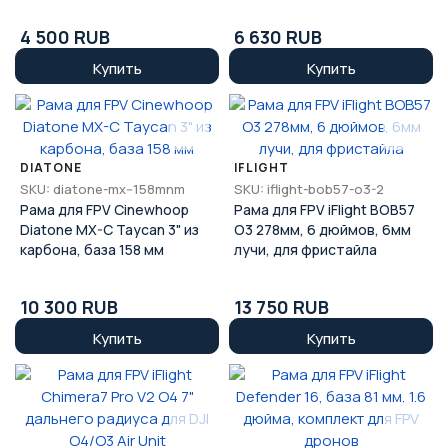
4 500 RUB
6 630 RUB
Купить
Купить
DIATONE
IFLIGHT
SKU: diatone-mx--158mnm
SKU: iflight-bob57-o3-2
Рама для FPV Cinewhoop
Рама для FPV iFlight BOB57
Diatone MX-C Taycan 3" из
O3 278мм, 6 дюймов, 6мм
карбона, база 158 мм
лучи, для фристайла
10 300 RUB
13 750 RUB
Купить
Купить