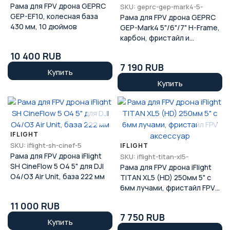
Рама для FPV дрона GEPRC
SKU: geprc-gep-mark4-5-
GEP-EF10, колесная база
Рама для FPV дрона GEPRC
430 мм, 10 дюймов
GEP-Mark4 5"/6"/7" H-Frame,
карбон, фристайл и
дальние полёты
10 400 RUB
7 190 RUB
Купить
Купить
IFLIGHT
SKU: iflight-sh-cinef-5
IFLIGHT
Рама для FPV дрона iFlight
SKU: iflight-titan-xl5-
SH CineFlow 5 O4 5" для DJI
Рама для FPV дрона iFlight
O4/O3 Air Unit, база 222 мм
TITAN XL5 (HD) 250мм 5" с
6мм лучами, фристайл FPV
аксессуар
11 000 RUB
7 750 RUB
Купить