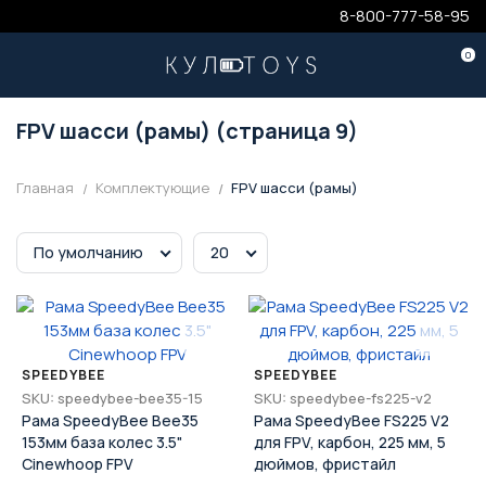
8-800-777-58-95
0
FPV шасси (рамы) (страница 9)
Главная
Комплектующие
FPV шасси (рамы)
По умолчанию
20
SPEEDYBEE
SPEEDYBEE
SKU: speedybee-bee35-15
SKU: speedybee-fs225-v2
Рама SpeedyBee Bee35
Рама SpeedyBee FS225 V2
153мм база колес 3.5"
для FPV, карбон, 225 мм, 5
Cinewhoop FPV
дюймов, фристайл