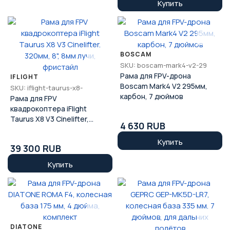
Купить
BOSCAM
SKU: boscam-mark4-v2-29
Рама для FPV-дрона
IFLIGHT
Boscam Mark4 V2 295мм,
SKU: iflight-taurus-x8-
карбон, 7 дюймов
Рама для FPV
квадрокоптера iFlight
Taurus X8 V3 Cinelifter,
4 630 RUB
320мм, 8", 8мм лучи,
фристайл
Купить
39 300 RUB
Купить
DIATONE