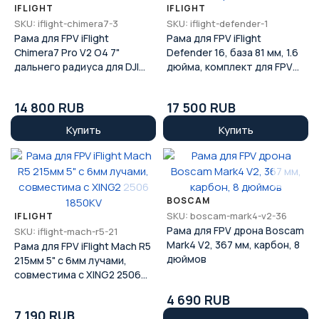
IFLIGHT
IFLIGHT
SKU: iflight-chimera7-3
SKU: iflight-defender-1
Рама для FPV iFlight
Рама для FPV iFlight
Chimera7 Pro V2 O4 7"
Defender 16, база 81 мм, 1.6
дальнего радиуса для DJI
дюйма, комплект для FPV
O4/O3 Air Unit
дронов
14 800 RUB
17 500 RUB
Купить
Купить
BOSCAM
SKU: boscam-mark4-v2-36
IFLIGHT
Рама для FPV дрона Boscam
SKU: iflight-mach-r5-21
Mark4 V2, 367 мм, карбон, 8
Рама для FPV iFlight Mach R5
дюймов
215мм 5" с 6мм лучами,
совместима с XING2 2506
1850KV
4 690 RUB
7 190 RUB