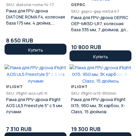
SKU: diatone-roma-f4-17
GEPRC
Рама для FPV-дрона
SKU: geprc-gep-mk5d-lr7
DIATONE ROMA F4, колесная
Рама для FPV-дрона GEPRC
база 175 мм, 4 дюйма,
GEP-MK5D-LR7, колесная
комплект
база 335 мм, 7 дюймов, для
дальних полётов
8 650 RUB
10 800 RUB
Купить
Купить
IFLIGHT
IFLIGHT
SKU: iflight-aos-ul5-fr
SKU: iflight-ix15-950mm
Рама для FPV-дрона iFlight
Рама для FPV-дрона iFlight
AOS UL5 Freestyle 5" с 5 мм
IX15, 950 мм, 3K карбон, X-
лучами
Class, 15 дюймов
7 310 RUB
19 300 RUB