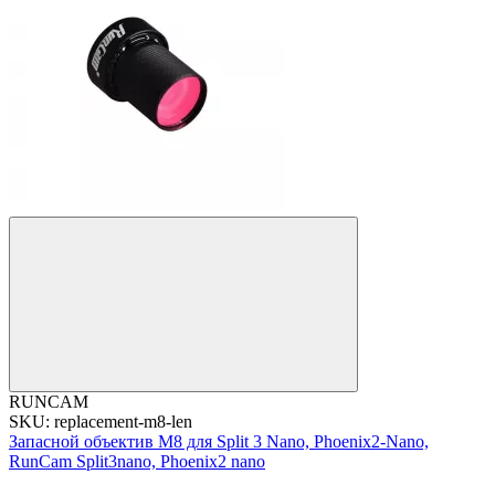
RUNCAM
SKU: replacement-m8-len
Запасной объектив M8 для Split 3 Nano, Phoenix2-Nano,
RunCam Split3nano, Phoenix2 nano