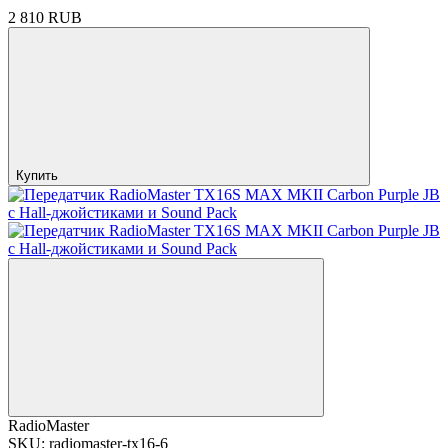
2 810 RUB
Купить
RadioMaster
SKU: radiomaster-tx16-6