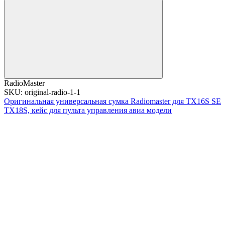
RadioMaster
SKU: original-radio-1-1
Оригинальная универсальная сумка Radiomaster для TX16S SE
TX18S, кейс для пульта управления авиа модели