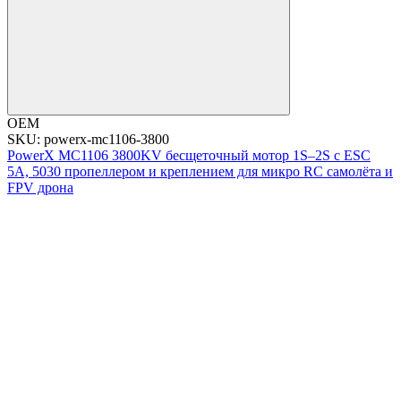
OEM
SKU: powerx-mc1106-3800
PowerX MC1106 3800KV бесщеточный мотор 1S–2S с ESC
5A, 5030 пропеллером и креплением для микро RC самолёта и
FPV дрона