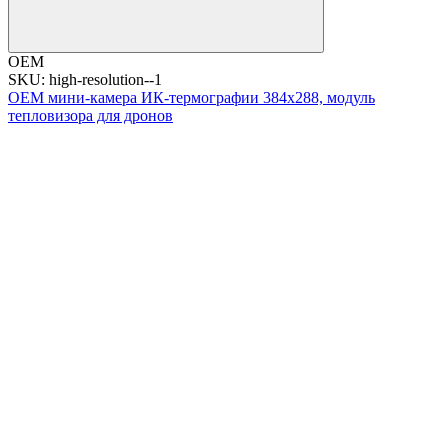
OEM
SKU: high-resolution--1
OEM мини-камера ИК-термографии 384x288, модуль
тепловизора для дронов